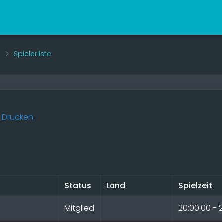
a
Spielerliste
|
Drucken
Status
Land
Spielzeit
T
Mitglied
20:00:00 - 