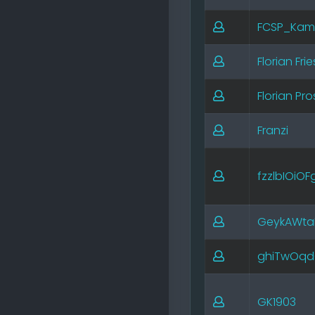
FCSP_Kam
Florian Fri
Florian Pro
Franzi
fzzlbIOiO
GeykAWta
ghiTwOqd
GK1903