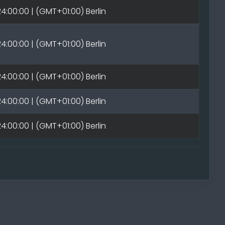
24:00:00 | (GMT+01:00) Berlin
24:00:00 | (GMT+01:00) Berlin
24:00:00 | (GMT+01:00) Berlin
24:00:00 | (GMT+01:00) Berlin
24:00:00 | (GMT+01:00) Berlin