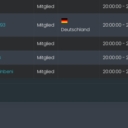
Mitglied
20:00:00 - 
893
Mitglied
20:00:00 - 
Deutschland
Mitglied
20:00:00 - 
4
Mitglied
20:00:00 - 
inbeni
Mitglied
20:00:00 - 