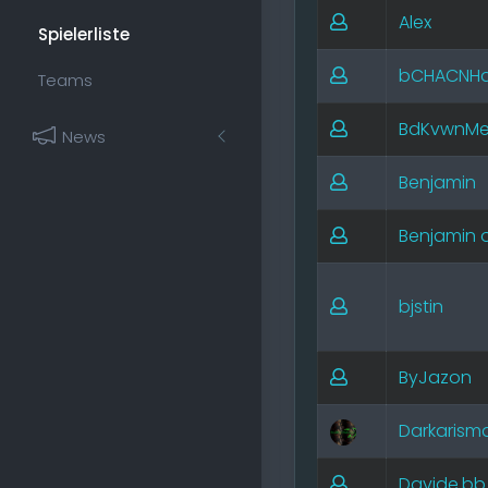
Alex
Spielerliste
bCHACNHq
Teams
BdKvwnMe
News
Benjamin
Benjamin 
bjstin
ByJazon
Darkarisma
Davide.bb