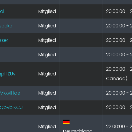
al
Mitglied
20:00:00 - 
esecke
Mitglied
20:00:00 - 
sser
Mitglied
20:00:00 - 
Mitglied
20:00:00 - 
20:00:00 - 
FgpHZUv
Mitglied
Canada)
MkkvIHae
Mitglied
20:00:00 - 
QbvbjKCU
Mitglied
20:00:00 - 
Mitglied
22:00:00 - 
Deutschland