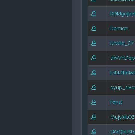
DDMgajayI
Demian
DrWild_07
dWVhLFapi
EshUfEkrlw
eyup_siva
Faruk
fAujyXIILO
fAVQhUSL