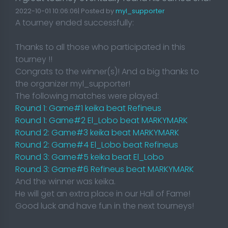
2022-10-01 10:06:06| Posted by
myl_supporter
A tourney ended successfully:
Thanks to all those who participated in this
tourney !!
Congrats to the winner(s)! And a big thanks to
the organizer myl_supporter!
The following matches were played:
Round 1: Game#1 keika beat Refineus
Round 1: Game#2 El_Lobo beat MARKYMARK
Round 2: Game#3 keika beat MARKYMARK
Round 2: Game#4 El_Lobo beat Refineus
Round 3: Game#5 keika beat El_Lobo
Round 3: Game#6 Refineus beat MARKYMARK
And the winner was keika.
He will get an extra place in our Hall of Fame!
Good luck and have fun in the next tourneys!