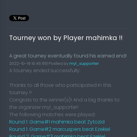
Tourney won by Player mahimka !!
A great tourney eventually found his earned end!
2022-10-19 10:45:55| Posted by
myl_supporter
A tourney ended successfully:
Thanks to all those who participated in this
tourney !!
Congrats to the winner(s)! And a big thanks to
the organizer myl_supporter!
The following matches were played:
Round 1: Game#1 mahimka beat Zytozid
Round 1: Game#2 marcuspers beat Ezekiel
Round 2: Game#3 mahimka beat Ezekiel