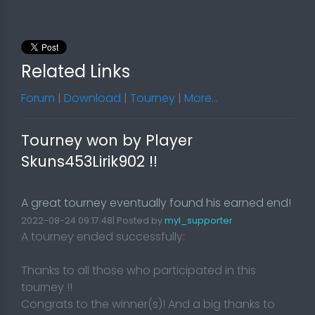
Related Links
Forum
|
Download
|
Tourney
|
More...
Tourney won by Player
Skuns453Lirik902 !!
A great tourney eventually found his earned end!
2022-08-24 09:17:48| Posted by
myl_supporter
A tourney ended successfully:
Thanks to all those who participated in this
tourney !!
Congrats to the winner(s)! And a big thanks to