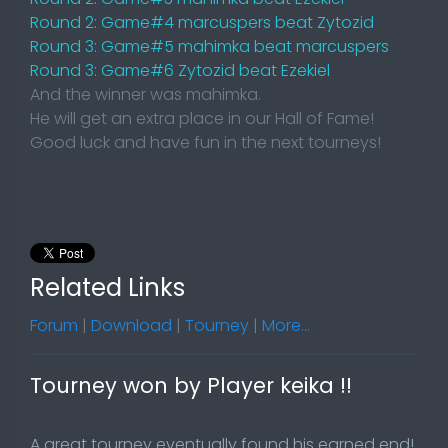
Round 2: Game#4 marcuspers beat Zytozid
Round 3: Game#5 mahimka beat marcuspers
Round 3: Game#6 Zytozid beat Ezekiel
And the winner was mahimka.
He will get an extra place in our Hall of Fame!
Good luck and have fun in the next tourneys!
Related Links
Forum
|
Download
|
Tourney
|
More...
Tourney won by Player keika !!
A great tourney eventually found his earned end!