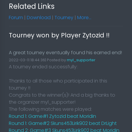
Related Links
Forum
|
Download
|
Tourney
|
More...
Tourney won by Player Zytozid !!
A great tourney eventually found his earned end!
2022-03-11 18:44:36| Posted by
myl_supporter
A tourney ended successfully:
Thanks to all those who participated in this
tourney !!
Congrats to the winner(s)! And a big thanks to
the organizer myl_supporter!
The following matches were played:
Round 1: Game#1 Zytozid beat Moridin
Round 1: Game#2 Skuns453Lirik902 beat DrLight
Round 2: Game#3 Skuns453Lirik902 beat Moridin