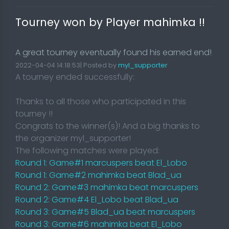
Tourney won by Player mahimka !!
A great tourney eventually found his earned end!
2022-04-04 14:18:53| Posted by
myl_supporter
A tourney ended successfully:
Thanks to all those who participated in this
tourney !!
Congrats to the winner(s)! And a big thanks to
the organizer myl_supporter!
The following matches were played:
Round 1: Game#1 marcuspers beat El_Lobo
Round 1: Game#2 mahimka beat Blad_ua
Round 2: Game#3 mahimka beat marcuspers
Round 2: Game#4 El_Lobo beat Blad_ua
Round 3: Game#5 Blad_ua beat marcuspers
Round 3: Game#6 mahimka beat El_Lobo