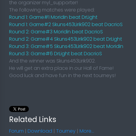
the organizer myl_supporter!
The following matches were played:
Round 1: Game#1 Moridin beat DrLight
Round 1: Game#2 Skuns453Lirik902 beat DacrioS
Round 2: Game#3 Moridin beat DacrioS
Round 2: Game#4 Skuns453Lirik902 beat DrLight
Round 3: Game#5 Skuns453Lirik902 beat Moridin
Round 3: Game#6 DrLight beat DacrioS
And the winner was Skuns453Lirik902.
He will get an extra place in our Hall of Fame!
Good luck and have fun in the next tourneys!
Related Links
Forum
|
Download
|
Tourney
|
More...