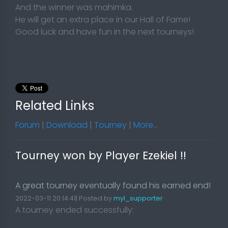
And the winner was mahimka.
He will get an extra place in our Hall of Fame!
Good luck and have fun in the next tourneys!
Related Links
Forum
|
Download
|
Tourney
|
More...
Tourney won by Player Ezekiel !!
A great tourney eventually found his earned end!
2022-03-11 20:14:41| Posted by
myl_supporter
A tourney ended successfully: