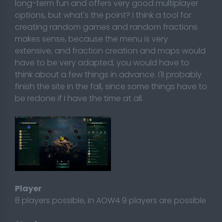
long-term fun and offers very good multiplayer
options, but what's the point? I think a tool for
creating random games and random fractions
makes sense, because the menu is very
extensive, and fraction creation and maps would
have to be very adapted, you would have to
think about a few things in advance. I'll probably
finish the site in the fall, since some things have to
be redone if I have the time at all.
Player
8 players possible, in AOW4 9 players are possible